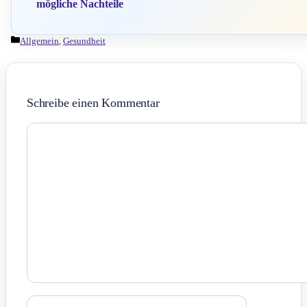
mögliche Nachteile
Kategorien
Allgemein
,
Gesundheit
Schreibe einen Kommentar
Kommentar
Name