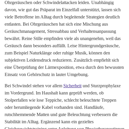
Ohrgeräuschen oder Schwindelattacken leiden. Unabhängig
davon, wie gut das Präparat im Einzelfall unterstützt, lassen sich
viele Betroffene im Alltag durch begleitende Strategien deutlich
entlasten. Bei Ohrgeräuschen hat sich eine Mischung aus
Geräuschmanagement, Stressabbau und Verhaltensanpassung
bewährt. Reine Stille empfinden viele als unangenehm, weil das
Geräusch dann besonders auffällt. Leise Hintergrundgeräusche,
zum Beispiel Naturklänge oder ruhige Musik, können den
subjektiven Leidensdruck reduzieren. Zusätzlich empfiehlt sich
eine Überprüfung der Lärmexposition, etwa durch den bewussten
Einsatz von Gehörschutz in lauter Umgebung.
Bei Schwindel stehen vor allem
Sicherheit
und Sturzprophylaxe
im Vordergrund. Im Haushalt kann geprüft werden, ob
Stolperfallen wie lose Teppiche, schlecht beleuchtete Treppen
oder herumliegende Kabel vorhanden sind. Handläufe,
rutschhemmende Matten und gute Beleuchtung verbessern die
Stabilität im Alltag. Ergänzend kann ein gezieltes
Gleichgewichtstraining unter Anleitung von Physiotherapeutinnen