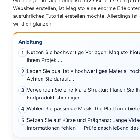
Grundlage, um auch ohne kreative Expertise ein profe
Websites erstellen, ist Magisto eine enorme Erleichte
ausführliches Tutorial erstellen möchte. Allerdings is
wirklich glänzen.
Anleitung
Nutzen Sie hochwertige Vorlagen: Magisto bietet
1
Ihrem Projek….
Laden Sie qualitativ hochwertiges Material hoch
2
Achten Sie darauf….
Verwenden Sie eine klare Struktur: Planen Sie I
3
Endprodukt stimmiger.
Wählen Sie passende Musik: Die Plattform biete
4
Setzen Sie auf Kürze und Prägnanz: Lange Video
5
Informationen fehlen — Prüfe anschließend das 