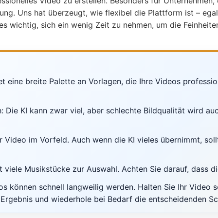
ssionelles Video zu erstellen. Besonders für Unternehmen,
rung. Uns hat überzeugt, wie flexibel die Plattform ist – e
t es wichtig, sich ein wenig Zeit zu nehmen, um die Feinhei
 eine breite Palette an Vorlagen, die Ihre Videos profession
: Die KI kann zwar viel, aber schlechte Bildqualität wird au
hr Video im Vorfeld. Auch wenn die KI vieles übernimmt, so
t viele Musikstücke zur Auswahl. Achten Sie darauf, dass 
s können schnell langweilig werden. Halten Sie Ihr Video 
Ergebnis und wiederhole bei Bedarf die entscheidenden Sch