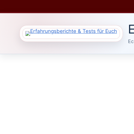
Zum
Inhalt
springen
E
Ec