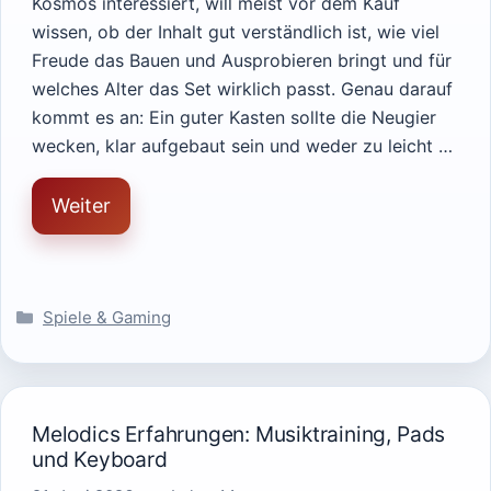
Kosmos interessiert, will meist vor dem Kauf
wissen, ob der Inhalt gut verständlich ist, wie viel
Freude das Bauen und Ausprobieren bringt und für
welches Alter das Set wirklich passt. Genau darauf
kommt es an: Ein guter Kasten sollte die Neugier
wecken, klar aufgebaut sein und weder zu leicht …
Weiter
Kategorien
Spiele & Gaming
Melodics Erfahrungen: Musiktraining, Pads
und Keyboard