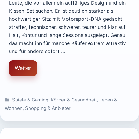
Leute, die vor allem ein auffälliges Design und ein
Kissen-Set suchen. Er ist deutlich stärker als
hochwertiger Sitz mit Motorsport-DNA gedacht:
straffer, technischer, schwerer, teurer und klar auf
Halt, Kontur und lange Sessions ausgelegt. Genau
das macht ihn für manche Käufer extrem attraktiv
und für andere sofort …
Weiter
Kategorien
Spiele & Gaming
,
Körper & Gesundheit
,
Leben &
Wohnen
,
Shopping & Anbieter