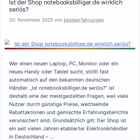
Ist der Shop notebooksbilliger.de wirklich
seriös?
30. November 2025
von
besteerfahrungen
Wer einen neuen Laptop, PC, Monitor oder ein
neues Handy oder Tablet sucht, stößt fast
automatisch auf den bekannten deutschen
Händler. „Ist notebooksbilliger.de seriös?” ist
deshalb eine der meistgestellten Fragen, weil viele
Nutzer durch günstige Preise, wechselnde
Rabattaktionen und gemischte Erfahrungsberichte
verunsichert sind. Grundsätzlich gilt: Der Shop ist
ein seit vielen Jahren etablierter Elektronikhändler
in Deutschland – …