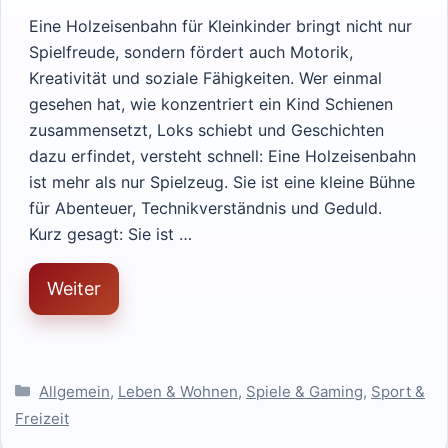
Eine Holzeisenbahn für Kleinkinder bringt nicht nur
Spielfreude, sondern fördert auch Motorik,
Kreativität und soziale Fähigkeiten. Wer einmal
gesehen hat, wie konzentriert ein Kind Schienen
zusammensetzt, Loks schiebt und Geschichten
dazu erfindet, versteht schnell: Eine Holzeisenbahn
ist mehr als nur Spielzeug. Sie ist eine kleine Bühne
für Abenteuer, Technikverständnis und Geduld.
Kurz gesagt: Sie ist …
Weiter
Kategorien
Allgemein
,
Leben & Wohnen
,
Spiele & Gaming
,
Sport &
Freizeit