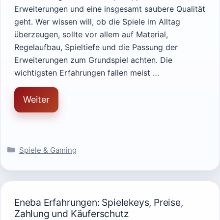
Erweiterungen und eine insgesamt saubere Qualität
geht. Wer wissen will, ob die Spiele im Alltag
überzeugen, sollte vor allem auf Material,
Regelaufbau, Spieltiefe und die Passung der
Erweiterungen zum Grundspiel achten. Die
wichtigsten Erfahrungen fallen meist …
Weiter
Kategorien
Spiele & Gaming
Eneba Erfahrungen: Spielekeys, Preise,
Zahlung und Käuferschutz