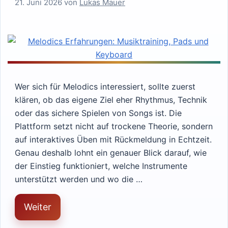
21. Juni 2026
von
Lukas Mauer
Wer sich für Melodics interessiert, sollte zuerst
klären, ob das eigene Ziel eher Rhythmus, Technik
oder das sichere Spielen von Songs ist. Die
Plattform setzt nicht auf trockene Theorie, sondern
auf interaktives Üben mit Rückmeldung in Echtzeit.
Genau deshalb lohnt ein genauer Blick darauf, wie
der Einstieg funktioniert, welche Instrumente
unterstützt werden und wo die …
Weiter