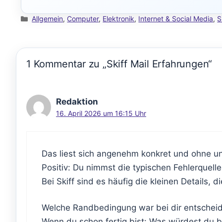
Kategorien
Allgemein
,
Computer
,
Elektronik
,
Internet & Social Media
,
S
1 Kommentar zu „Skiff Mail Erfahrungen“
Redaktion
16. April 2026 um 16:15 Uhr
Das liest sich angenehm konkret und ohne un
Positiv: Du nimmst die typischen Fehlerquelle
Bei Skiff sind es häufig die kleinen Details, 
Welche Randbedingung war bei dir entscheide
Wenn du schon fertig bist: Was würdest du 