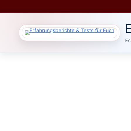
Zum
Inhalt
springen
E
Ec