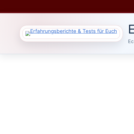
Zum
Inhalt
springen
E
Ec