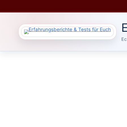
Zum
Inhalt
springen
E
Ec