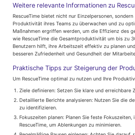
Weitere relevante Informationen zu Resc
RescueTime bietet nicht nur Einzelpersonen, sonder
Produktivität ihres Teams zu überwachen und zu opti
Maßnahmen ergriffen werden, um die Effizienz des g
wie RescueTime die Gesamtproduktivität um bis zu 30
Benutzern hilft, ihre Arbeitszeit effektiv zu planen u
besseren Zufriedenheit und Gesundheit der Mitarbeite
Praktische Tipps zur Steigerung der Prod
Um RescueTime optimal zu nutzen und Ihre Produktivit
Ziele definieren
: Setzen Sie klare und erreichbare Z
Detaillierte Berichte analysieren
: Nutzen Sie die d
zu identifizieren.
Fokuszeiten planen
: Planen Sie feste Fokuszeiten,
RescueTime, um Ablenkungen zu minimieren.
Regelmäßige Pausen einlegen
: Achten Sie darauf,