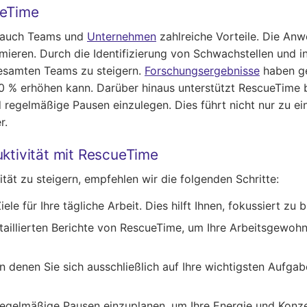
ueTime
n auch Teams und
Unternehmen
zahlreiche Vorteile. Die Anw
mieren. Durch die Identifizierung von Schwachstellen und i
esamten Teams zu steigern.
Forschungsergebnisse
haben ge
 % erhöhen kann. Darüber hinaus unterstützt RescueTime b
nd regelmäßige Pausen einzulegen. Dies führt nicht nur zu e
r.
uktivität mit RescueTime
ät zu steigern, empfehlen wir die folgenden Schritte:
iele für Ihre tägliche Arbeit. Dies hilft Ihnen, fokussiert zu
etaillierten Berichte von RescueTime, um Ihre Arbeitsgewo
 in denen Sie sich ausschließlich auf Ihre wichtigsten Aufg
 regelmäßige Pausen einzuplanen, um Ihre Energie und Konz