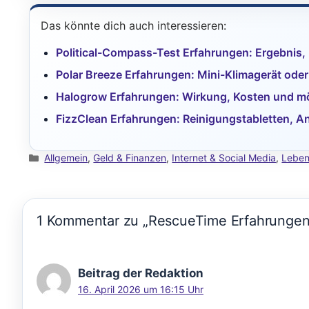
Das könnte dich auch interessieren:
Political-Compass-Test Erfahrungen: Ergebnis
Polar Breeze Erfahrungen: Mini-Klimagerät oder
Halogrow Erfahrungen: Wirkung, Kosten und mö
FizzClean Erfahrungen: Reinigungstabletten,
Kategorien
Allgemein
,
Geld & Finanzen
,
Internet & Social Media
,
Leben
1 Kommentar zu „RescueTime Erfahrungen 
Beitrag der Redaktion
16. April 2026 um 16:15 Uhr