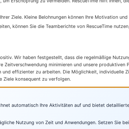
n, um Erschöpfung zu vermeiden. RescueTime hilft Ihnen, di
 Ihrer Ziele. Kleine Belohnungen können Ihre Motivation und 
eiten, können Sie die Teamberichte von RescueTime nutzen
itiv. Wir haben festgestellt, dass die regelmäßige Nutzung
sere Zeitverschwendung minimieren und unsere produktiven 
nd effizienter zu arbeiten. Die Möglichkeit, individuelle Z
e Ziele konsequent zu verfolgen.
et automatisch Ihre Aktivitäten auf und bietet detaillierte 
e tägliche Nutzung von Zeit und Anwendungen. Setzen Sie beisp