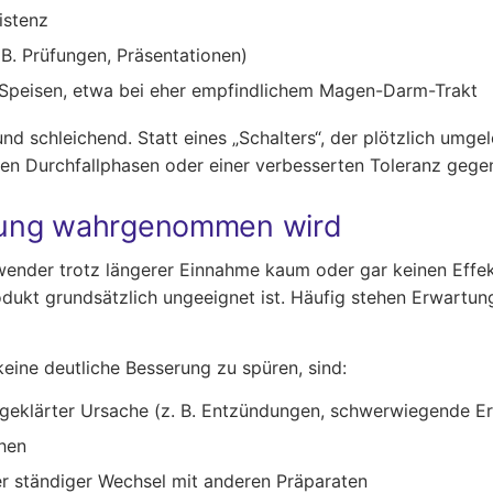
istenz
 B. Prüfungen, Präsentationen)
n Speisen, etwa bei eher empfindlichem Magen-Darm-Trakt
nd schleichend. Statt eines „Schalters“, der plötzlich umge
eren Durchfallphasen oder einer verbesserten Toleranz gege
kung wahrgenommen wird
wender trotz längerer Einnahme kaum oder gar keinen Eff
odukt grundsätzlich ungeeignet ist. Häufig stehen Erwart
keine deutliche Besserung zu spüren, sind:
geklärter Ursache (z. B. Entzündungen, schwerwiegende E
hen
 ständiger Wechsel mit anderen Präparaten