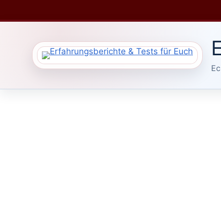
Zum
Inhalt
springen
E
Ec