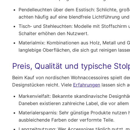
Pendelleuchten über dem Esstisch:
Schlichte, gro
achten häufig auf eine blendfreie Lichtführung un
Tisch‑ und Stehleuchten:
Modelle mit Stoffschirm
Schalter erhöhen den Nutzwert.
Materialmix:
Kombinationen aus Holz, Metall und Gl
langlebige Oberflächen, die sich gut reinigen lasse
Preis, Qualität und typische Stol
Beim Kauf von nordischen Wohnaccessoires spielt de
Designstücken reicht. Viele
Erfahrungen
lassen sich a
Markenvielfalt:
Bekannte skandinavische Designhäuse
Daneben existieren zahlreiche Label, die vor allem
Materialersparnis:
Sehr günstige Produkte nutzen h
ausbleichende Farben oder verformte Teile.
Langzeitnutzung:
Wer Accessoires täglich nutzt, me