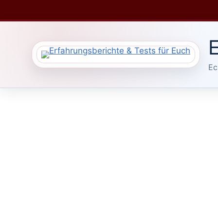
Zum
Inhalt
springen
E
Ec