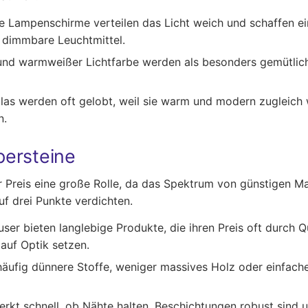
ße Lampenschirme verteilen das Licht weich und schaffen 
d dimmbare Leuchtmittel.
 und warmweißer Lichtfarbe werden als besonders gemütli
as werden oft gelobt, weil sie warm und modern zugleich w
n.
persteine
r Preis eine große Rolle, da das Spektrum von günstigen M
uf drei Punkte verdichten.
r bieten langlebige Produkte, die ihren Preis oft durch Qua
 auf Optik setzen.
äufig dünnere Stoffe, weniger massives Holz oder einfache
rkt schnell, ob Nähte halten, Beschichtungen robust sind un