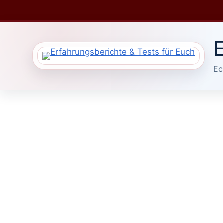
Zum
Inhalt
springen
E
Ec