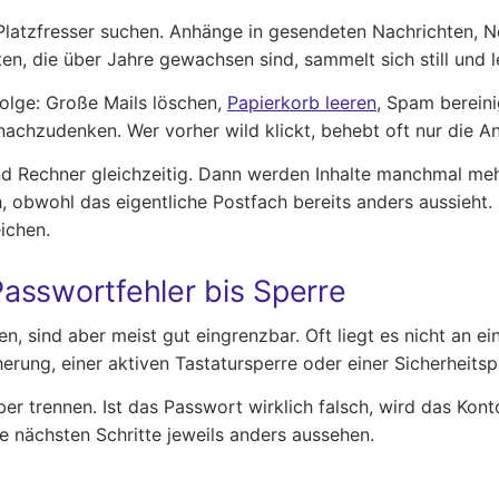
Platzfresser suchen. Anhänge in gesendeten Nachrichten, N
en, die über Jahre gewachsen sind, sammelt sich still und le
nfolge: Große Mails löschen,
Papierkorb leeren
, Spam berein
nachzudenken. Wer vorher wild klickt, behebt oft nur die An
nd Rechner gleichzeitig. Dann werden Inhalte manchmal mehr
obwohl das eigentliche Postfach bereits anders aussieht. In
ichen.
asswortfehler bis Sperre
, sind aber meist gut eingrenzbar. Oft liegt es nicht an e
erung, einer aktiven Tastatursperre oder einer Sicherheits
ber trennen. Ist das Passwort wirklich falsch, wird das Kont
e nächsten Schritte jeweils anders aussehen.