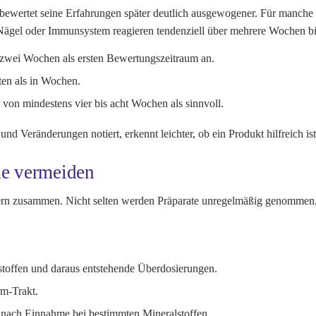
, bewertet seine Erfahrungen später deutlich ausgewogener. Für manch
, Nägel oder Immunsystem reagieren tendenziell über mehrere Wochen b
s zwei Wochen als ersten Bewertungszeitraum an.
ten als in Wochen.
von mindestens vier bis acht Wochen als sinnvoll.
nd Veränderungen notiert, erkennt leichter, ob ein Produkt hilfreich ist
me vermeiden
n zusammen. Nicht selten werden Präparate unregelmäßig genommen, z
stoffen und daraus entstehende Überdosierungen.
m-Trakt.
 nach Einnahme bei bestimmten Mineralstoffen.