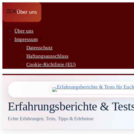
Zum
Über uns
Inhalt
springen
Über uns
Impressum
Datenschutz
Haftungsausschluss
Cookie-Richtlinie (EU)
Erfahrungsberichte & Test
Echte Erfahrungen, Tests, Tipps & Erlebnisse