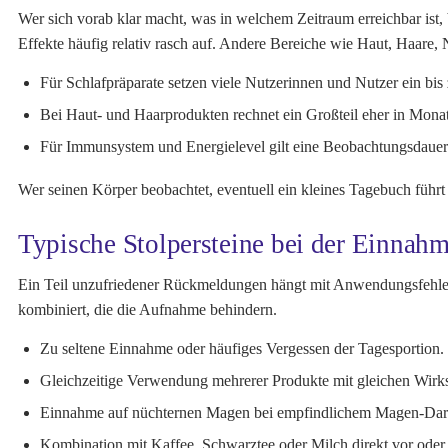
Wer sich vorab klar macht, was in welchem Zeitraum erreichbar ist
Effekte häufig relativ rasch auf. Andere Bereiche wie Haut, Haare
Für Schlafpräparate setzen viele Nutzerinnen und Nutzer ein bi
Bei Haut- und Haarprodukten rechnet ein Großteil eher in Mona
Für Immunsystem und Energielevel gilt eine Beobachtungsdauer 
Wer seinen Körper beobachtet, eventuell ein kleines Tagebuch führt u
Typische Stolpersteine bei der Einnah
Ein Teil unzufriedener Rückmeldungen hängt mit Anwendungsfehler
kombiniert, die die Aufnahme behindern.
Zu seltene Einnahme oder häufiges Vergessen der Tagesportion.
Gleichzeitige Verwendung mehrerer Produkte mit gleichen Wirk
Einnahme auf nüchternen Magen bei empfindlichem Magen-Dar
Kombination mit Kaffee, Schwarztee oder Milch direkt vor oder