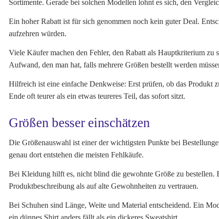
Sortimente. Gerade bei solchen Modellen lohnt es sich, den Vergleic
Ein hoher Rabatt ist für sich genommen noch kein guter Deal. Entsc
aufzehren würden.
Viele Käufer machen den Fehler, den Rabatt als Hauptkriterium z
Aufwand, den man hat, falls mehrere Größen bestellt werden müsse
Hilfreich ist eine einfache Denkweise: Erst prüfen, ob das Produkt 
Ende oft teurer als ein etwas teureres Teil, das sofort sitzt.
Größen besser einschätzen
Die Größenauswahl ist einer der wichtigsten Punkte bei Bestellung
genau dort entstehen die meisten Fehlkäufe.
Bei Kleidung hilft es, nicht blind die gewohnte Größe zu bestellen.
Produktbeschreibung als auf alte Gewohnheiten zu vertrauen.
Bei Schuhen sind Länge, Weite und Material entscheidend. Ein Modell
ein dünnes Shirt anders fällt als ein dickeres Sweatshirt.