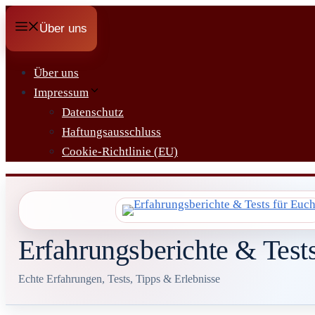
Zum
Über uns
Inhalt
springen
Über uns
Impressum
Datenschutz
Haftungsausschluss
Cookie-Richtlinie (EU)
Erfahrungsberichte & Test
Echte Erfahrungen, Tests, Tipps & Erlebnisse