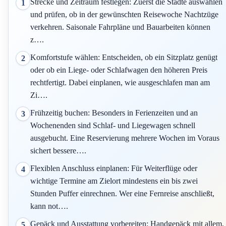
Strecke und Zeitraum festlegen: Zuerst die Städte auswählen
1
und prüfen, ob in der gewünschten Reisewoche Nachtzüge
verkehren. Saisonale Fahrpläne und Bauarbeiten können
z….
Komfortstufe wählen: Entscheiden, ob ein Sitzplatz genügt
2
oder ob ein Liege- oder Schlafwagen den höheren Preis
rechtfertigt. Dabei einplanen, wie ausgeschlafen man am
Zi….
Frühzeitig buchen: Besonders in Ferienzeiten und an
3
Wochenenden sind Schlaf- und Liegewagen schnell
ausgebucht. Eine Reservierung mehrere Wochen im Voraus
sichert bessere….
Flexiblen Anschluss einplanen: Für Weiterflüge oder
4
wichtige Termine am Zielort mindestens ein bis zwei
Stunden Puffer einrechnen. Wer eine Fernreise anschließt,
kann not….
Gepäck und Ausstattung vorbereiten: Handgepäck mit allem,
5