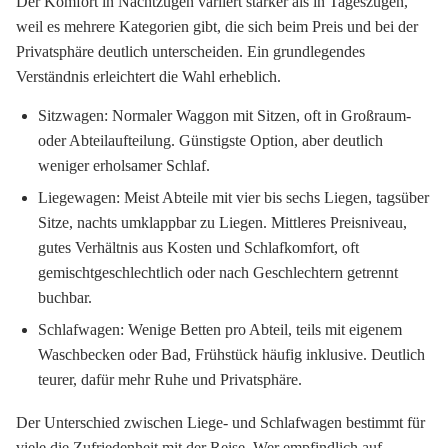
Der Komfort in Nachtzügen variiert stärker als in Tageszügen,
weil es mehrere Kategorien gibt, die sich beim Preis und bei der
Privatsphäre deutlich unterscheiden. Ein grundlegendes
Verständnis erleichtert die Wahl erheblich.
Sitzwagen:
Normaler Waggon mit Sitzen, oft in Großraum-
oder Abteilaufteilung. Günstigste Option, aber deutlich
weniger erholsamer Schlaf.
Liegewagen:
Meist Abteile mit vier bis sechs Liegen, tagsüber
Sitze, nachts umklappbar zu Liegen. Mittleres Preisniveau,
gutes Verhältnis aus Kosten und Schlafkomfort, oft
gemischtgeschlechtlich oder nach Geschlechtern getrennt
buchbar.
Schlafwagen:
Wenige Betten pro Abteil, teils mit eigenem
Waschbecken oder Bad, Frühstück häufig inklusive. Deutlich
teurer, dafür mehr Ruhe und Privatsphäre.
Der Unterschied zwischen Liege- und Schlafwagen bestimmt für
viele die Zufriedenheit mit der Reise. Wer empfindlich auf