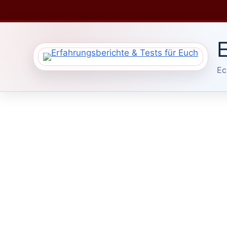
Zum
Inhalt
springen
E
Ec