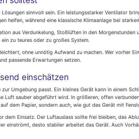
n solltest
ösungen sinnvoll sein. Ein leistungsstarker Ventilator brin
helfen, während eine klassische Klimaanlage bei starkem 
ation aus Verdunkelung, Stoßlüften in den Morgenstunden 
s ein zu teures oder zu großes System.
rleichtert, ohne unnötig Aufwand zu machen. Wer vorher Ei
n und passende Erwartungen setzen.
send einschätzen
e zur Umgebung passt. Ein kleines Gerät kann in einem Sc
e Luft sauber abgeführt wird. In größeren, offen verbunden
g auf dem Papier, sondern auch, wie gut das Gerät mit Fens
vor dem Einsatz. Der Luftauslass sollte frei bleiben, das A
r einströmt, desto stabiler arbeitet das Gerät. Auch Vorh