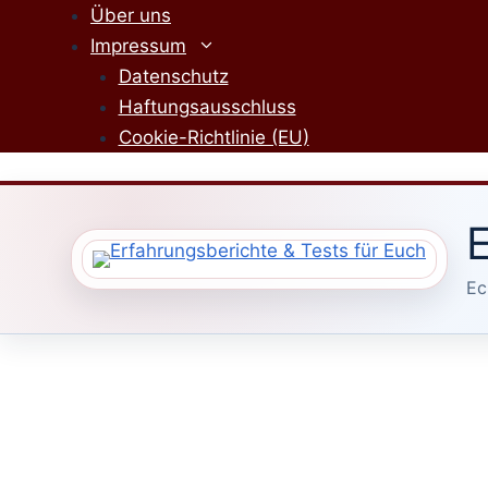
Zum
Über uns
Inhalt
Impressum
springen
Datenschutz
Haftungsausschluss
Cookie-Richtlinie (EU)
E
Ec