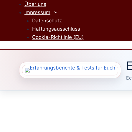
Zum
Über uns
Inhalt
Impressum
springen
Datenschutz
Haftungsausschluss
Cookie-Richtlinie (EU)
E
Ec