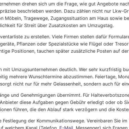
nehmen drehen sich um die Frage, wie gut Angebote nachvo
b präzise beschrieben werden. Dazu zählen nicht nur Lkw-G
 Möbeln, Tragewege, Zugangssituation am Haus sowie ben
lichkeit für Streit über Zusatzkosten am Umzugstag.
nventarliste zu erstellen. Viele Firmen stellen dafür Formula
ogeräte, Pflanzen oder Spezialstücke wie Flügel oder Tres
ige Positionen, tauchen später zusätzliche Posten auf der 
en mit Umzugsunternehmen deutlich. Wer sehr kurzfristig bu
zeitig mehrere Wunschtermine abzustimmen. Feiertage, Mon
rgt nicht nur für mehr Gelassenheit, sondern auch für eine
gänge und Genehmigungen übernimmt. Für Halteverbotszone
Anbieter diese Aufgaben gegen Gebühr erledigt oder ob S
en führen, die den Ablauf stark verzögern und die Koste
ie Festlegung der Kommunikationswege. Vereinbaren Sie im V
uf welchem Kanal (Telefon,
E-Mail
, Messenger) sich Fragen e