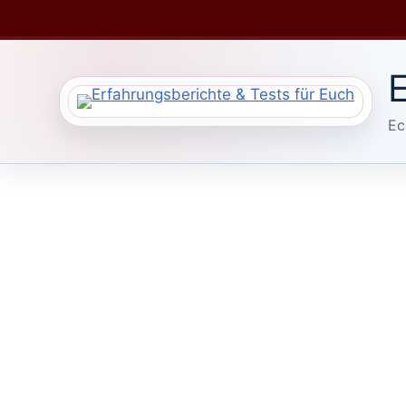
Zum
Inhalt
springen
E
Ec