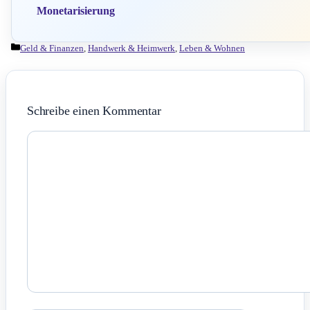
Monetarisierung
Kategorien
Geld & Finanzen
,
Handwerk & Heimwerk
,
Leben & Wohnen
Schreibe einen Kommentar
Kommentar