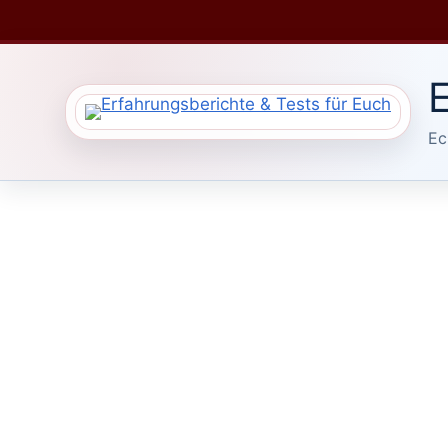
Zum
Inhalt
springen
E
Ec