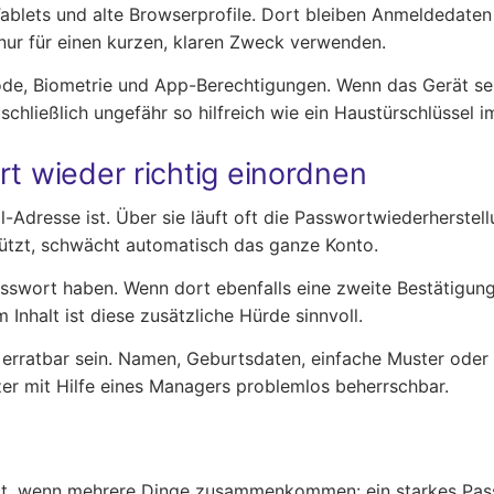
 Tablets und alte Browserprofile. Dort bleiben Anmeldedaten
 nur für einen kurzen, klaren Zweck verwenden.
e, Biometrie und App-Berechtigungen. Wenn das Gerät selbs
t schließlich ungefähr so hilfreich wie ein Haustürschlüsse
rt wieder richtig einordnen
ail-Adresse ist. Über sie läuft oft die Passwortwiederherst
hützt, schwächt automatisch das ganze Konto.
sswort haben. Wenn dort ebenfalls eine zweite Bestätigung m
nhalt ist diese zusätzliche Hürde sinnvoll.
t erratbar sein. Namen, Geburtsdaten, einfache Muster oder
zer mit Hilfe eines Managers problemlos beherrschbar.
ert, wenn mehrere Dinge zusammenkommen: ein starkes Passw